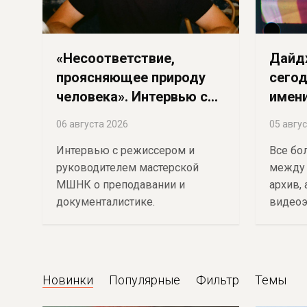
«Несоответствие,
Дайдж
проясняющее природу
сегод
человека». Интервью с
имени
Дмитрием Кубасовым
06 августа 2026
05 авгу
Интервью с режиссером и
Все бо
руководителем мастерской
между 
МШНК о преподавании и
архив, 
документалистике.
видеоэ
канон, 
Новинки
Популярные
Фильтр
Темы