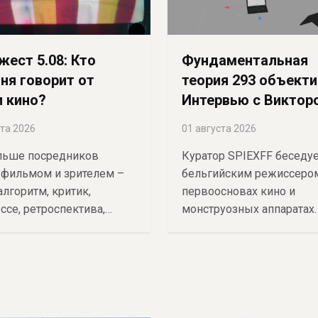
ест 5.08: Кто
Фундаментальная
ня говорит от
теория 293 объекти
 кино?
Интервью с Виктор
ван Россемом
ста 2026
01 августа 2026
льше посредников
Куратор SPIEXFF беседуе
фильмом и зрителем –
бельгийским режиссеро
алгоритм, критик,
первоосновах кино и
ссе, ретроспектива,
монструозных аппаратах.
цензура.