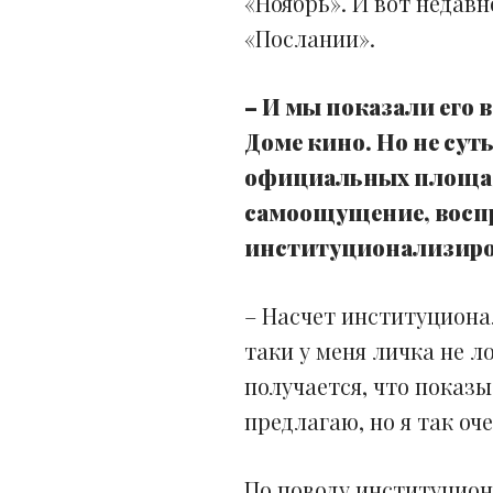
«Ноябрь». И вот недавн
«Послании».
– И мы показали его в
Доме кино. Но не сут
официальных площадк
самоощущение, воспри
институционализиров
– Насчет институциона
таки у меня личка не 
получается, что показы
предлагаю, но я так оч
По поводу институцион