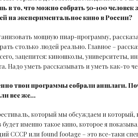
ь в то, что можно собрать 50-100 человек з
ей на экспериментальное кино в России?
рганизовать мощную пиар-программу, рассказат
брать столько людей реально. Главное – расска
всего, зацепится: киношколы, университеты, 
. Надо уметь рассказывать и уметь как-то чет
енно твои программы собрали аншлаги. По
или все же…
фестиваль, который мы обсуждаем и который, 
аз будет именно такое кино, которое я показыва
ий СССР или found footage – это все-таки с