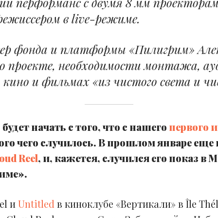
й перформанс с двумя 8 мм проекторам
режиссером в live-режиме.
ер фонда и платформы «Пилигрим» Але
 о проекте, необходимости монтажа, а
 кино и фильмах «из чистого света и 
будет начать с того, что с нашего
первого 
много чего случилось. В прошлом январе еще
oud Reel
, и, кажется, случился его показ в 
име».
el и
Untitled
в киноклубе «Вертикали» в Île Thé