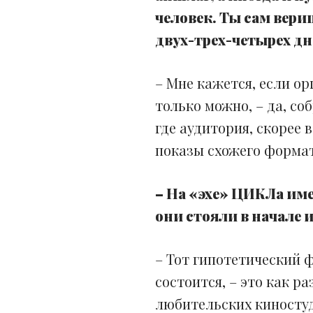
человек. Ты сам вериш
двух-трех-четырех дн
– Мне кажется, если о
только можно, – да, со
где аудитория, скорее 
показы схожего формата
– На «эхе» ЦИКЛа им
они стояли в начале 
– Тот гипотетический 
состоится, – это как р
любительских киностуд