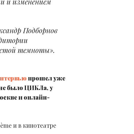
и и изменением
ксандр Подборнов
удитории
чистой темноты».
интервью
прошел уже
 не было ЦИКЛа, у
Москве и онлайн-
lème и в кинотеатре