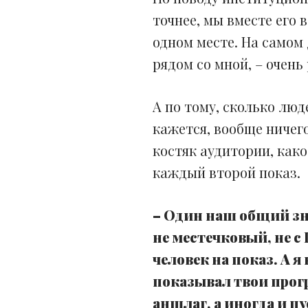
точнее, мы вместе его в
одном месте. На самом 
рядом со мной, – очень
А по тому, сколько люд
кажется, вообще ничего
костяк аудитории, како
каждый второй показ.
– Один наш общий зн
не местечковый, не с
человек на показ. А я
показывал твои прогр
аншлаг, а иногда и п