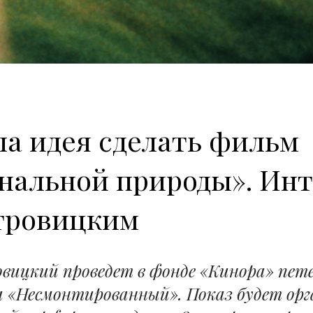
ла идея сделать фильм
нальной природы». Инт
тровицким
вицкий проведет в фонде «Кинора» пете
ма «Несмонтированный». Показ будет орг