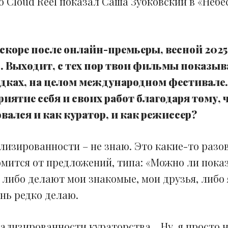
о Cloud Reel показал Саша Зубковский в «Неб
скоре после онлайн-премьеры, весной 2025-
ь. Выходит, с тех пор твои фильмы показыв
ах, на целом международном фестивале. 
ятие себя и своих работ благодаря тому, 
ался и как куратор, и как режиссер?
лизированности – не знаю. Это какие-то разов
ломится от предложений, типа: «Можно ли пок
 либо делают мои знакомые, мои друзья, либо 
ень редко делаю.
ализированности кураторства… Ну, я просто н