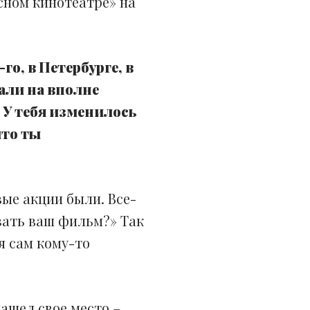
есном кинотеатре» на
го, в Петербурге, в
али на вполне
У тебя изменилось
что ты
ые акции были. Все-
азать ваш фильм?» Так
я сам кому-то
ашел свое место –