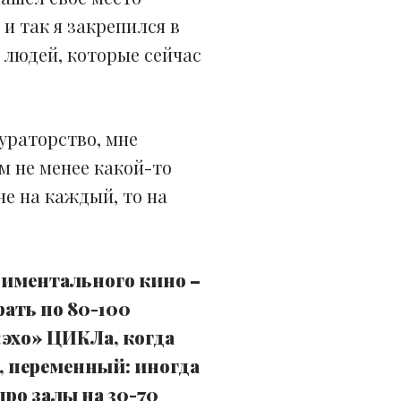
 и так я закрепился в
ь людей, которые сейчас
кураторство, мне
ем не менее какой-то
не на каждый, то на
риментального кино –
рать по 80-100
 «эхо» ЦИКЛа, когда
, переменный: иногда
про залы на 30-70