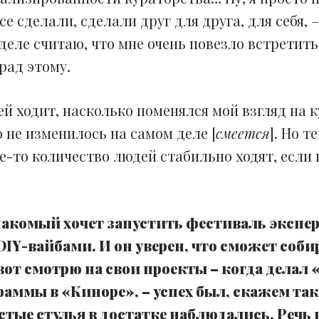
се сделали, сделали друг для друга, для себя, –
деле считаю, что мне очень повезло встретит
 рад этому.
ей ходит, насколько поменялся мой взгляд на 
 не изменилось на самом деле [
смеется
]. Но т
е-то количество людей стабильно ходят, если 
акомый хочет запустить фестиваль экспе
 DIY-вайбами. И он уверен, что сможет соби
 вот смотрю на свои проекты – когда делал
аммы в «Киноре», – успех был, скажем так
устые стулья в достатке наблюдались. Речь 