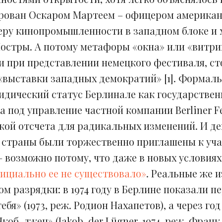
рован Оскаром Мартеем – офицером американ
ру кинопромышленности в западном блоке и х
остры. А потому метафоры «окна» или «витри
 при представлении немецкого фестиваля, ст
«выставки западных демократий» [1]. Формал
дический статус Берлинале как государствен
 под управление частной компании Berliner Fes
чкой отсчета для радикальных изменений. И де
 страны были торжественно приглашены к уча
– возможно потому, что даже в новых условия
ициально ее не существовало»
. Реальные же 
дом разрядки: в 1974 году в Берлине показали 
ебя» (1973, реж. Родион Нахапетов), а через го
коб-лжец» (Jakob, der Lügner, 1974, реж. Франк