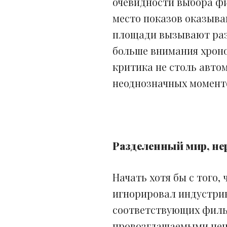
очевидности выбора фил
место показов оказыва
площади вызывают ра
больше внимания хроно
критика не столь авто
неоднозначных момент
Разделенный мир, не
Начать хотя бы с того,
игнорировал индустри
соответствующих фильм
провозглашаемыми ценн