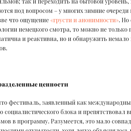
ьмов; так и переходить на бытовой уровень, 
ются под вопросом – у многих зимние очереди
зве что ощущение
«грусти и анонимности»
. Но
логии немецкого смотра, то можно не только п
матична и реактивна, но и обнаружить немало
ов.
разделенные ценности
 что фестиваль, заявленный как международны
ю социалистического блока и препятствовал 
ов в программу. Разумеется, это мало совпад
остями открытости, хотя легко объяснялось 