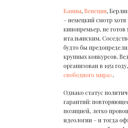
Канны
,
Венеция
, Берли
– немецкий смотр хотя
кинопремьер, не готов
итальянским. Соседств
будто бы предопредели
крупных конкурсов. Ве
организован в 1951 год
свободного мира»
.
Однако статус политич
гарантий: повторяющее
позицией, легко прово
идеологии – и тогда о