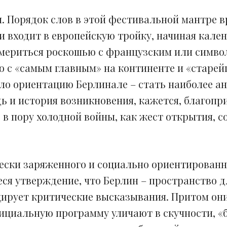
н. Порядок слов в этой фестивальной мантре 
 и входит в европейскую тройку, начиная кале
 мериться роскошью с французским или симво
о с «самым главным» на континенте и «старе
ло ориентацию Берлинале – стать наиболее 
дь и история возникновения, кажется, благопр
у, в пору холодной войны, как жест открытия, 
ески заряженного и социально ориентированн
ся утверждение, что Берлин – пространство д
цирует критические высказывания. Притом они
фициальную программу уличают в скучности, «