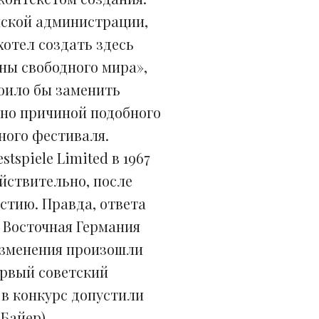
ской администрации,
отел создать здесь
ны свободного мира»,
оило бы заменить
ьно причиной подобного
ного фестиваля.
tspiele Limited в 1967
йствительно, после
стию. Правда, ответа
х Восточная Германия
изменения произошли
первый советский
д в конкурс допустили
 Байер).