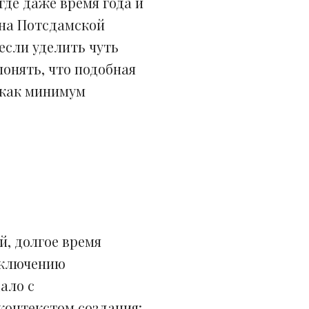
где даже время года и
 на Потсдамской
 если уделить чуть
онять, что подобная
 как минимум
й, долгое время
включению
ало с
контекстом создания: