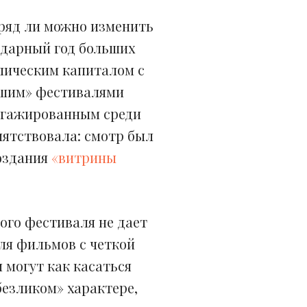
вряд ли можно изменить
ндарный год больших
лическим капиталом с
йшим» фестивалями
ангажированным среди
иятствовала: смотр был
создания
«витрины
ого фестиваля не дает
ля фильмов с четкой
 могут как касаться
безликом» характере,