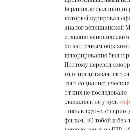
Берлинале был иниции
который курировал сфе
аналог венецианской М
ставшие каноническими
более точным образом 
игнорирования был юри
Поэтому перевод смотра
году представлялся то
того социалистические
от них не последовало 
оказалась не у дел:
«оф
лишь в 1970-е, с перио
фильм, «С тобой и без т
первую ленту из ГДР, «Я