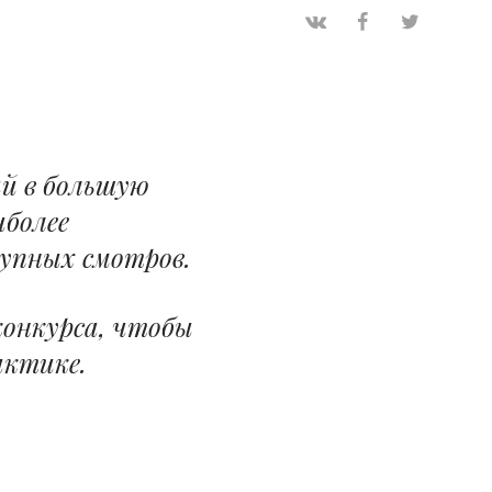
ий в большую
иболее
рупных смотров.
онкурса, чтобы
актике.