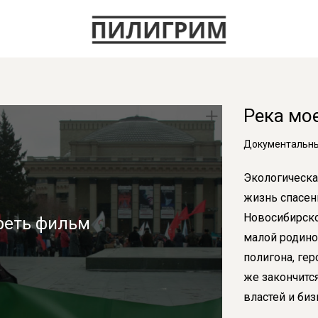
Река мо
Документальный
Экологическа
жизнь спасен
Новосибирско
реть фильм
малой родино
полигона, ге
же закончитс
властей и би