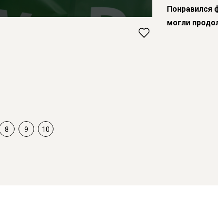
Понравился 
могли продо
8
9
10