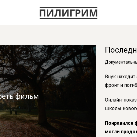
Последн
Документальный
Внук находит
фронт и поги
реть фильм
Онлайн-показ
школы нового
Понравился 
могли продо