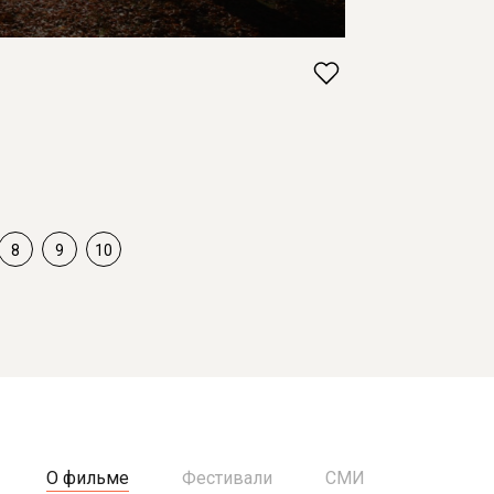
8
9
10
О фильме
Фестивали
СМИ