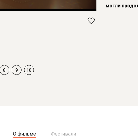
могли продо
8
9
10
О фильме
Фестивали