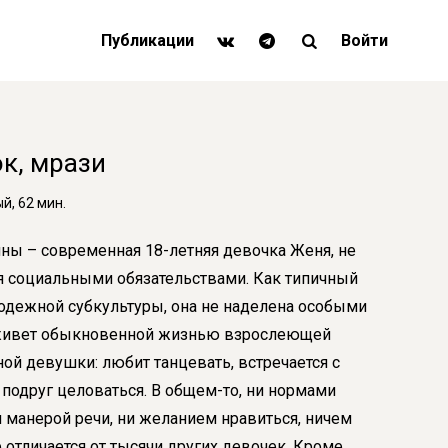
Публикации
Войти
ок, мрази
, 62 мин.
ины – современная 18-летняя девочка Женя, не
 социальными обязательствами. Как типичный
одежной субкультуры, она не наделена особыми
 живет обыкновенной жизнью взрослеющей
ой девушки: любит танцевать, встречается с
 подруг целоваться. В общем-то, ни нормами
и манерой речи, ни желанием нравиться, ничем
 отличается от тысячи других девочек. Кроме