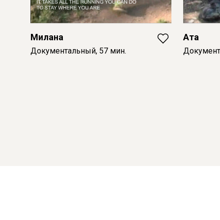
Милана
Ата
Документальный, 57 мин.
Документ
© 2026 Пилигрим
О проекте
Российское авторское кино
Партнеры
info@piligrim.fund