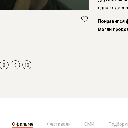
одного: дево
Понравился 
могли продо
8
9
10
О фильме
Фестивали
СМИ
Подборк