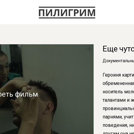
Еще чут
Документальный
Героиня карт
обремененная
носитель мол
реть фильм
талантами и
провинциальн
парнями, учит
поведения, н
другим она не