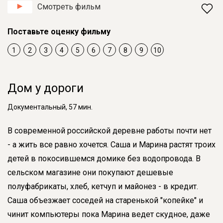
Смотреть фильм
Поставьте оценку фильму
1
2
3
4
5
6
7
8
9
10
Дом у дороги
Документальный, 57 мин.
В современной российской деревне работы почти нет
- а жить все равно хочется. Саша и Марина растят троих
детей в покосившемся домике без водопровода. В
сельском магазине они покупают дешевые
полуфабрикаты, хлеб, кетчуп и майонез - в кредит.
Саша объезжает соседей на старенькой "копейке" и
чинит компьютеры пока Марина ведет скудное, даже