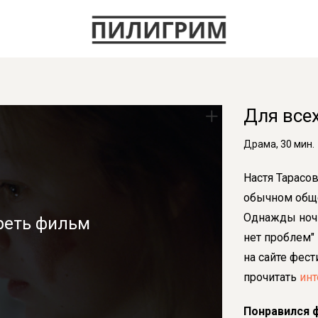
Для все
Драма, 30 мин.
Настя Тарасов
обычном обще
Однажды ночь
реть фильм
нет проблем"
на сайте фес
прочитать
ин
Понравился 