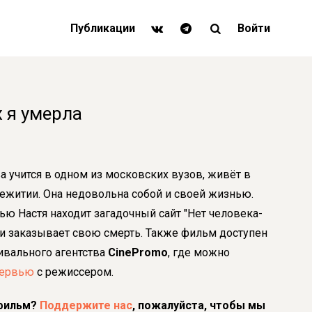
Публикации
Войти
х я умерла
а учится в одном из московских вузов, живёт в
житии. Она недовольна собой и своей жизнью.
ю Настя находит загадочный сайт "Нет человека-
 и заказывает свою смерть. Также фильм доступен
тивального агентства
CinePromo
, где можно
тервью
с режиссером.
фильм?
Поддержите нас
, пожалуйста, чтобы мы