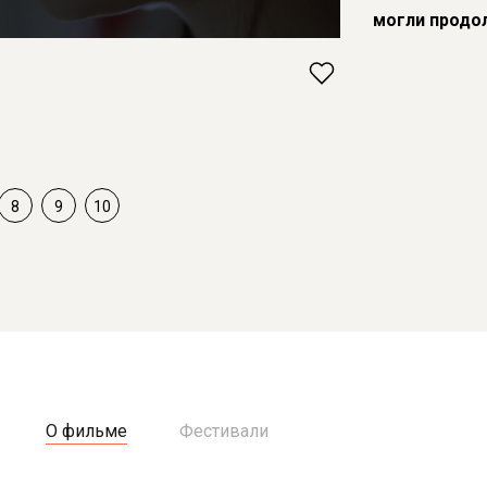
могли продо
8
9
10
О фильме
Фестивали