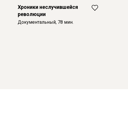
Хроники неслучившейся
революции
Документальный, 78 мин.
© 2026 Пилигрим
О проекте
Российское авторское кино
Партнеры
info@piligrim.fund