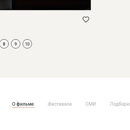
8
9
10
О фильме
Фестивали
СМИ
Подборк