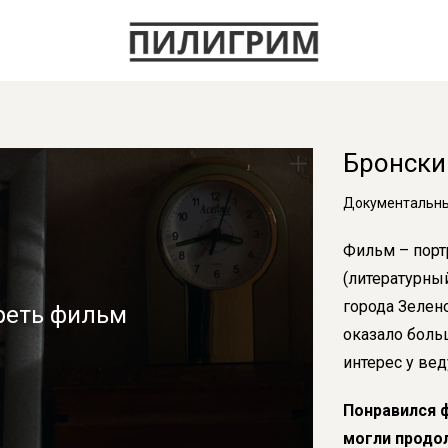
Бронски
Документальный
Фильм – порт
(литературны
города Зелен
реть фильм
оказало боль
интерес у вед
Понравился 
могли продо