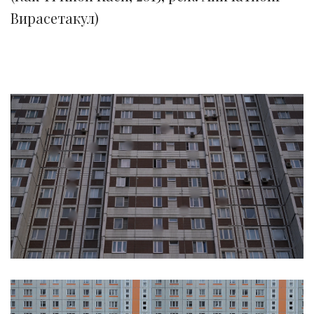
Вирасетакул)