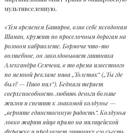
мультивселенную.
«Тем временем Баширов, взяв себе псевдоним
Шаман, кружит по проселочным дорогам на
розовом кабриолете. Бормоча что-то
волшебное, он заколдовывает гаишника
Александра Семчева, в то время известного
по мемной рекламе пива „Толстяк“ („Ты где
был? — Пиво пил“). Бедняга теряет
сверхспособность любить деньги больше
жизни и спешит к знакомой колдунье —
„верните единственную радость“. Колдунья
ловко жарит яйцо прямо на милицейской
фуражке и предлагает гаишнику его съесть,