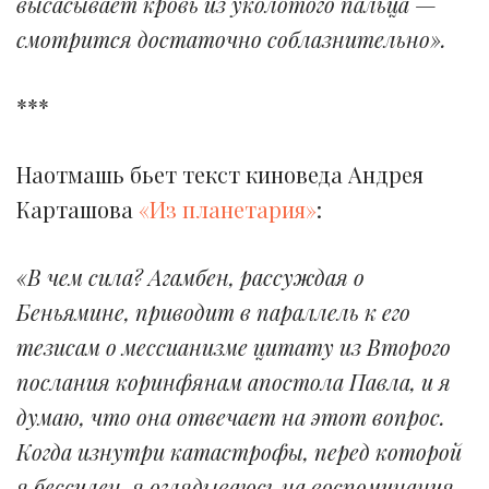
высасывает кровь из уколотого пальца —
смотрится достаточно соблазнительно».
***
Наотмашь бьет текст киноведа Андрея
Карташова
«Из планетария»
:
«В чем сила? Агамбен, рассуждая о
Беньямине, приводит в параллель к его
тезисам о мессианизме цитату из Второго
послания коринфянам апостола Павла, и я
думаю, что она отвечает на этот вопрос.
Когда изнутри катастрофы, перед которой
я бессилен, я оглядываюсь на воспоминания,